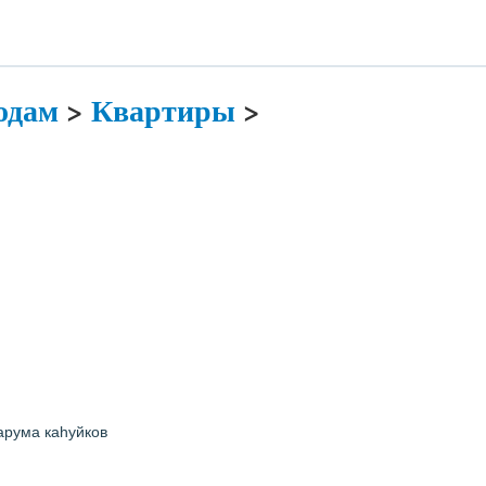
одам
>
Квартиры
>
арума каhуйков