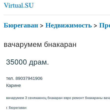
Virtual.SU
Бюрегаван
>
Недвижимость
>
Пр
вачарумем бнакаран
35000 драм.
тел. 89037941906
Карине
вачарумем 3 сенякакноц бнакаран евро ремонт бнакараны вач
г. Бюрегаван