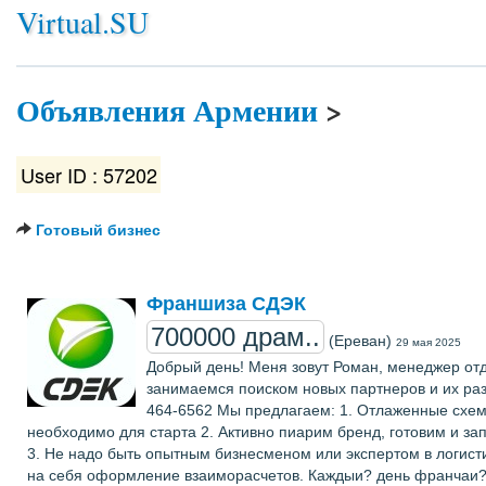
Virtual.SU
Объявления Армении
>
User ID : 57202
Готовый бизнес
Франшиза СДЭК
700000 драм..
(Ереван)
29 мая 2025
Добрый день! Меня зовут Роман, менеджер от
занимаемся поиском новых партнеров и их разв
464-6562 Мы предлагаем: 1. Отлаженные схем
необходимо для старта 2. Активно пиарим бренд, готовим и за
3. Не надо быть опытным бизнесменом или экспертом в логист
на себя оформление взаиморасчетов. Каждыи? день франчаи?зи