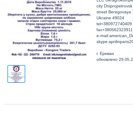
LLC Ukragrokompl
city Dnipropetrovsk
street Beregovaya
Ukraine 49024
tel+380972740409
fax+380562323911
e-mail:american_
skype:aprilinparis2
г. Ереван
обновлено 29.05.