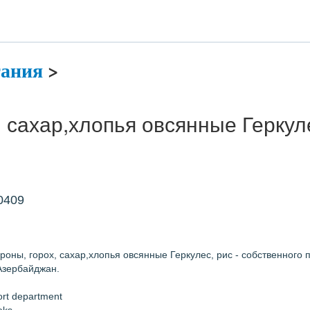
тания
>
 сахар,хлопья овсянные Геркуле
0409
роны, горох, сахар,хлопья овсянные Геркулес, рис - собственного 
Азербайджан.
ort department