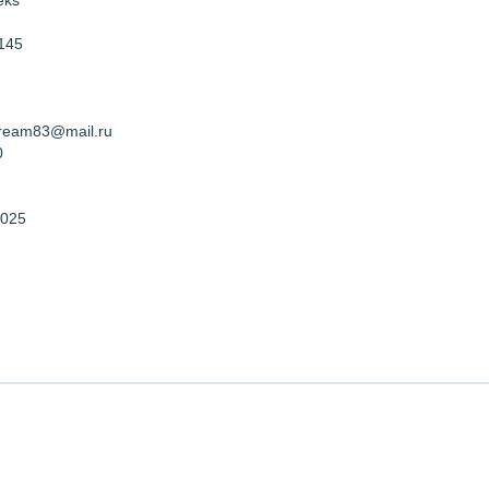
eks
 145
Dream83@mail.ru
0
2025