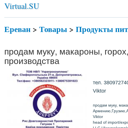
Virtual.SU
Ереван
>
Товары
>
Продукты пи
продам муку, макароны, горох,
производства
тел. 38097274
Viktor
продам муку, мака
Армению,Грузию,
Viktor
head of import/exp