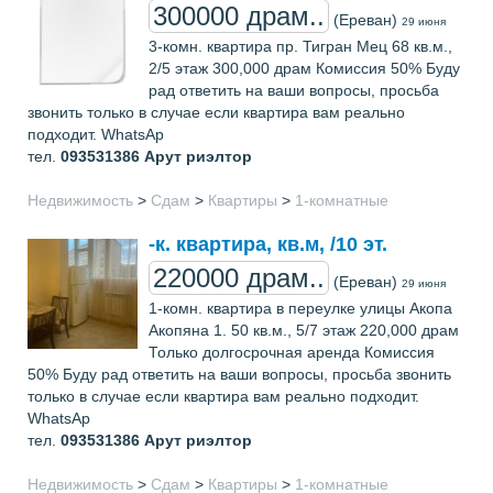
300000 драм..
(Ереван)
29 июня
3-комн. квартира пр. Тигран Мец 68 кв.м.,
2/5 этаж 300,000 драм Комиссия 50% Буду
рад ответить на ваши вопросы, просьба
звонить только в случае если квартира вам реально
подходит. WhatsAp
тел.
093531386
Арут риэлтор
Недвижимость
>
Сдам
>
Квартиры
>
1-комнатные
-к. квартира, кв.м, /10 эт.
220000 драм..
(Ереван)
29 июня
1-комн. квартира в переулке улицы Акопа
Акопяна 1. 50 кв.м., 5/7 этаж 220,000 драм
Только долгосрочная аренда Комиссия
50% Буду рад ответить на ваши вопросы, просьба звонить
только в случае если квартира вам реально подходит.
WhatsAp
тел.
093531386
Арут риэлтор
Недвижимость
>
Сдам
>
Квартиры
>
1-комнатные