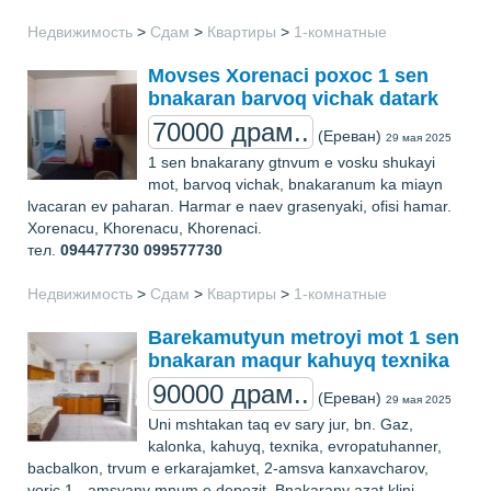
Недвижимость
>
Сдам
>
Квартиры
>
1-комнатные
Movses Xorenaci poxoc 1 sen
bnakaran barvoq vichak datark
70000 драм..
(Ереван)
29 мая 2025
1 sen bnakarany gtnvum e vosku shukayi
mot, barvoq vichak, bnakaranum ka miayn
lvacaran ev paharan. Harmar e naev grasenyaki, ofisi hamar.
Xorenacu, Khorenacu, Khorenaci.
тел.
094477730 099577730
Недвижимость
>
Сдам
>
Квартиры
>
1-комнатные
Barekamutyun metroyi mot 1 sen
bnakaran maqur kahuyq texnika
90000 драм..
(Ереван)
29 мая 2025
Uni mshtakan taq ev sary jur, bn. Gaz,
kalonka, kahuyq, texnika, evropatuhanner,
bacbalkon, trvum e erkarajamket, 2-amsva kanxavcharov,
voric 1 - amsvany mnum e depozit. Bnakarany azat klini