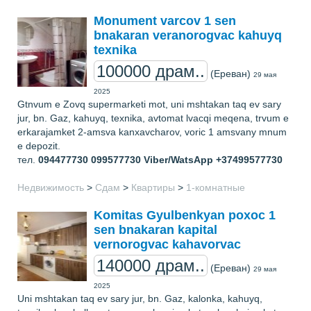
Monument varcov 1 sen
bnakaran veranorogvac kahuyq
texnika
100000 драм..
(Ереван)
29 мая
2025
Gtnvum e Zovq supermarketi mot, uni mshtakan taq ev sary
jur, bn. Gaz, kahuyq, texnika, avtomat lvacqi meqena, trvum e
erkarajamket 2-amsva kanxavcharov, voric 1 amsvany mnum
e depozit.
тел.
094477730 099577730 Viber/WatsApp +37499577730
Недвижимость
>
Сдам
>
Квартиры
>
1-комнатные
Komitas Gyulbenkyan poxoc 1
sen bnakaran kapital
vernorogvac kahavorvac
140000 драм..
(Ереван)
29 мая
2025
Uni mshtakan taq ev sary jur, bn. Gaz, kalonka, kahuyq,