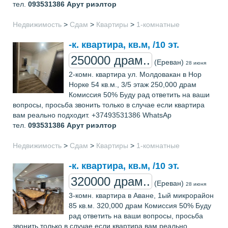
тел.
093531386
Арут риэлтор
Недвижимость
>
Сдам
>
Квартиры
>
1-комнатные
-к. квартира, кв.м, /10 эт.
250000 драм..
(Ереван)
28 июня
2-комн. квартира ул. Молдовакан в Нор
Норке 54 кв.м., 3/5 этаж 250,000 драм
Комиссия 50% Буду рад ответить на ваши
вопросы, просьба звонить только в случае если квартира
вам реально подходит. +37493531386 WhatsAp
тел.
093531386
Арут риэлтор
Недвижимость
>
Сдам
>
Квартиры
>
1-комнатные
-к. квартира, кв.м, /10 эт.
320000 драм..
(Ереван)
28 июня
3-комн. квартира в Аване, 1ый микрорайон
85 кв.м. 320,000 драм Комиссия 50% Буду
рад ответить на ваши вопросы, просьба
звонить только в случае если квартира вам реально