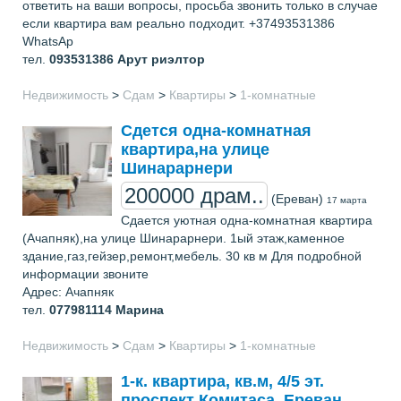
ответить на ваши вопросы, просьба звонить только в случае
если квартира вам реально подходит. +37493531386
WhatsAp
тел.
093531386
Арут риэлтор
Недвижимость
>
Сдам
>
Квартиры
>
1-комнатные
Сдется одна-комнатная
квартира,на улице
Шинарарнери
200000 драм..
(Ереван)
17 марта
Сдается уютная одна-комнатная квартира
(Ачапняк),на улице Шинарарнери. 1ый этаж,каменное
здание,газ,гейзер,ремонт,мебель. 30 кв м Для подробной
информации звоните
Адрес: Ачапняк
тел.
077981114
Марина
Недвижимость
>
Сдам
>
Квартиры
>
1-комнатные
1-к. квартира, кв.м, 4/5 эт.
проспект Комитаса, Ереван