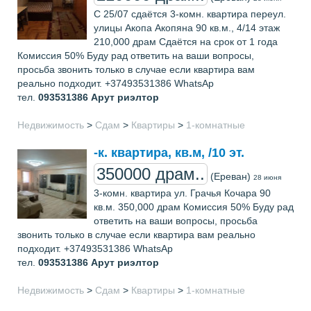
С 25/07 сдаётся 3-комн. квартира переул.
улицы Акопа Акопяна 90 кв.м., 4/14 этаж
210,000 драм Сдаётся на срок от 1 года
Комиссия 50% Буду рад ответить на ваши вопросы,
просьба звонить только в случае если квартира вам
реально подходит. +37493531386 WhatsAp
тел.
093531386
Арут риэлтор
Недвижимость
>
Сдам
>
Квартиры
>
1-комнатные
-к. квартира, кв.м, /10 эт.
350000 драм..
(Ереван)
28 июня
3-комн. квартира ул. Грачья Кочара 90
кв.м. 350,000 драм Комиссия 50% Буду рад
ответить на ваши вопросы, просьба
звонить только в случае если квартира вам реально
подходит. +37493531386 WhatsAp
тел.
093531386
Арут риэлтор
Недвижимость
>
Сдам
>
Квартиры
>
1-комнатные