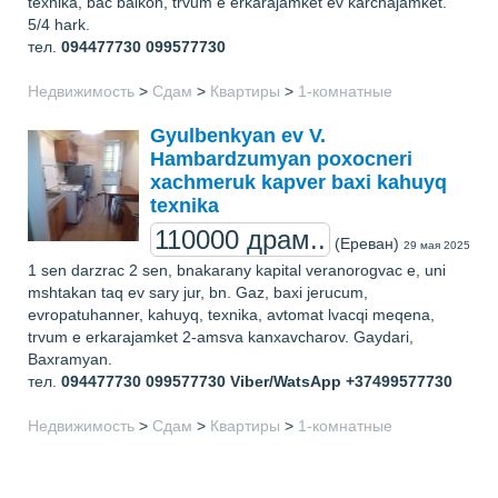
texnika, bac balkon, trvum e erkarajamket ev karchajamket.
5/4 hark.
тел.
094477730 099577730
Недвижимость
>
Сдам
>
Квартиры
>
1-комнатные
Gyulbenkyan ev V.
Hambardzumyan poxocneri
xachmeruk kapver baxi kahuyq
texnika
110000 драм..
(Ереван)
29 мая 2025
1 sen darzrac 2 sen, bnakarany kapital veranorogvac e, uni
mshtakan taq ev sary jur, bn. Gaz, baxi jerucum,
evropatuhanner, kahuyq, texnika, avtomat lvacqi meqena,
trvum e erkarajamket 2-amsva kanxavcharov. Gaydari,
Baxramyan.
тел.
094477730 099577730 Viber/WatsApp +37499577730
Недвижимость
>
Сдам
>
Квартиры
>
1-комнатные