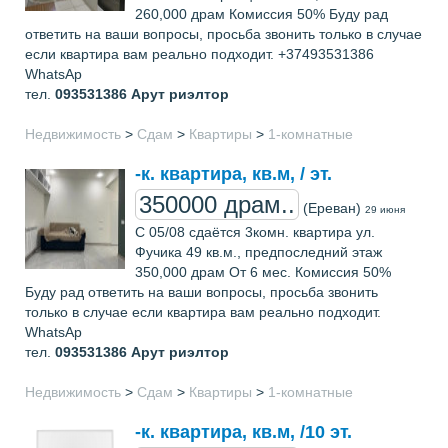
260,000 драм Комиссия 50% Буду рад
ответить на ваши вопросы, просьба звонить только в случае
если квартира вам реально подходит. +37493531386
WhatsAp
тел.
093531386
Арут риэлтор
Недвижимость
>
Сдам
>
Квартиры
>
1-комнатные
-к. квартира, кв.м, / эт.
350000 драм..
(Ереван)
29 июня
С 05/08 сдаётся 3комн. квартира ул.
Фучика 49 кв.м., предпоследний этаж
350,000 драм От 6 мес. Комиссия 50%
Буду рад ответить на ваши вопросы, просьба звонить
только в случае если квартира вам реально подходит.
WhatsAp
тел.
093531386
Арут риэлтор
Недвижимость
>
Сдам
>
Квартиры
>
1-комнатные
-к. квартира, кв.м, /10 эт.