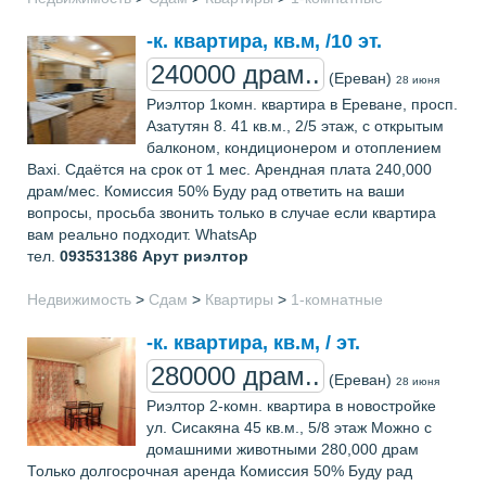
-к. квартира, кв.м, /10 эт.
240000 драм..
(Ереван)
28 июня
Риэлтор 1комн. квартира в Ереване, просп.
Азатутян 8. 41 кв.м., 2/5 этаж, с открытым
балконом, кондиционером и отоплением
Baxi. Сдаётся на срок от 1 мес. Арендная плата 240,000
драм/мес. Комиссия 50% Буду рад ответить на ваши
вопросы, просьба звонить только в случае если квартира
вам реально подходит. WhatsAp
тел.
093531386
Арут риэлтор
Недвижимость
>
Сдам
>
Квартиры
>
1-комнатные
-к. квартира, кв.м, / эт.
280000 драм..
(Ереван)
28 июня
Риэлтор 2-комн. квартира в новостройке
ул. Сисакяна 45 кв.м., 5/8 этаж Можно с
домашними животными 280,000 драм
Только долгосрочная аренда Комиссия 50% Буду рад