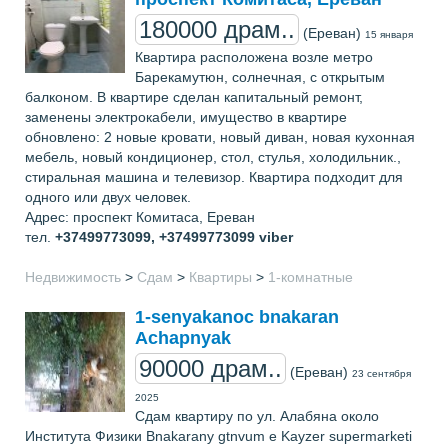
180000 драм..
(Ереван)
15 января
Квартира расположена возле метро
Барекамутюн, солнечная, с открытым
балконом. В квартире сделан капитальный ремонт,
заменены электрокабели, имущество в квартире
обновлено: 2 новые кровати, новый диван, новая кухонная
мебель, новый кондиционер, стол, стулья, холодильник.,
стиральная машина и телевизор. Квартира подходит для
одного или двух человек.
Адрес: проспект Комитаса, Ереван
тел.
+37499773099, +37499773099 viber
Недвижимость
>
Сдам
>
Квартиры
>
1-комнатные
1-senyakanoc bnakaran
Achapnyak
90000 драм..
(Ереван)
23 сентября
2025
Сдам квартиру по ул. Алабяна около
Института Физики Bnakarany gtnvum e Kayzer supermarketi