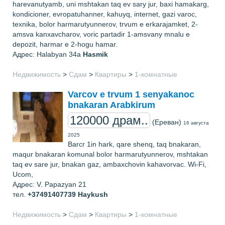
harevanutyamb, uni mshtakan taq ev sary jur, baxi hamakarg,
kondicioner, evropatuhanner, kahuyq, internet, gazi varoc,
texnika, bolor harmarutyunnerov, trvum e erkarajamket, 2-
amsva kanxavcharov, voric partadir 1-amsvany mnalu e
depozit, harmar e 2-hogu hamar.
Адрес: Halabyan 34a
Hasmik
Недвижимость
>
Сдам
>
Квартиры
>
1-комнатные
Varcov e trvum 1 senyakanoc
bnakaran Arabkirum
120000 драм..
(Ереван)
16 августа
2025
Barcr 1in hark, qare shenq, taq bnakaran,
maqur bnakaran komunal bolor harmarutyunnerov, mshtakan
taq ev sare jur, bnakan gaz, ambaxchovin kahavorvac. Wi-Fi,
Ucom,
Адрес: V. Papazyan 21
тел.
+37491407739
Haykush
Недвижимость
>
Сдам
>
Квартиры
>
1-комнатные