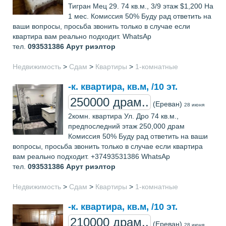
Тигран Мец 29. 74 кв.м., 3/9 этаж $1,200 На
1 мес. Комиссия 50% Буду рад ответить на
ваши вопросы, просьба звонить только в случае если
квартира вам реально подходит. WhatsAp
тел.
093531386
Арут риэлтор
Недвижимость
>
Сдам
>
Квартиры
>
1-комнатные
-к. квартира, кв.м, /10 эт.
250000 драм..
(Ереван)
28 июня
2комн. квартира Ул. Дро 74 кв.м.,
предпоследний этаж 250,000 драм
Комиссия 50% Буду рад ответить на ваши
вопросы, просьба звонить только в случае если квартира
вам реально подходит. +37493531386 WhatsAp
тел.
093531386
Арут риэлтор
Недвижимость
>
Сдам
>
Квартиры
>
1-комнатные
-к. квартира, кв.м, /10 эт.
210000 драм..
(Ереван)
28 июня