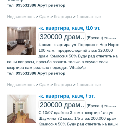
тел.
093531386
Арут риэлтор
Недвижимость
>
Сдам
>
Квартиры
>
1-комнатные
-к. квартира, кв.м, /10 эт.
320000 драм..
(Ереван)
29 июня
4-комн. квартира ул. Гюрджян в Нор Норке
100 кв.м., предпоследний этаж 320,000
драм Комиссия 50% Буду рад ответить на
ваши вопросы, просьба звонить только в случае если
квартира вам реально подходит. WhatsAp
тел.
093531386
Арут риэлтор
Недвижимость
>
Сдам
>
Квартиры
>
1-комнатные
-к. квартира, кв.м, / эт.
200000 драм..
(Ереван)
29 июня
С 10/07 сдаётся 3-комн. квартир 1ая ул.
Шаумяна 72 кв.м., 1/5 этаж 200,000 драм
Комиссия 50% Буду рад ответить на ваши