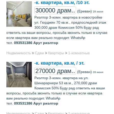
-к. квартира, кв.м, /10 эт.
300000 драм..
(Ереван)
28 июня
Риэлтор 3-комн. квартира в новостройке
ул. Гюрджян 70 кв.м., предпоследний этаж
300,000 драм Комиссия 50% Буду рад
ответить на ваши вопросы, просьба звонить только в случае
если квартира вам реально подходит. WhatsAp
тел.
093531386
Арут риэлтор
Недвижимость
>
Сдам
>
Квартиры
>
1-комнатные
-к. квартира, кв.м, / эт.
270000 драм..
(Ереван)
28 июня
Риэлтор 3-комн. квартира на ул.
Шинарарнери 53 кв.м., 270,000 драм
Комиссия 50% Буду рад ответить на ваши
вопросы, просьба звонить только в случае если квартира
вам реально подходит. WhatsAp
тел.
093531386
Арут риэлтор
Недвижимость
>
Сдам
>
Квартиры
>
1-комнатные