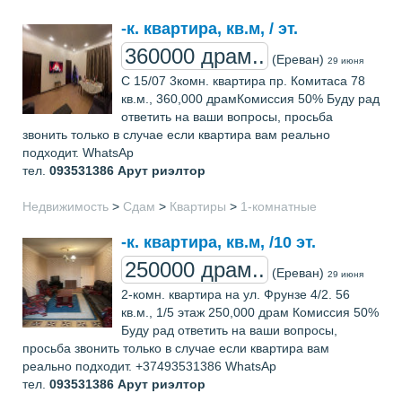
-к. квартира, кв.м, / эт.
360000 драм..
(Ереван)
29 июня
С 15/07 3комн. квартира пр. Комитаса 78
кв.м., 360,000 драмКомиссия 50% Буду рад
ответить на ваши вопросы, просьба
звонить только в случае если квартира вам реально
подходит. WhatsAp
тел.
093531386
Арут риэлтор
Недвижимость
>
Сдам
>
Квартиры
>
1-комнатные
-к. квартира, кв.м, /10 эт.
250000 драм..
(Ереван)
29 июня
2-комн. квартира на ул. Фрунзе 4/2. 56
кв.м., 1/5 этаж 250,000 драм Комиссия 50%
Буду рад ответить на ваши вопросы,
просьба звонить только в случае если квартира вам
реально подходит. +37493531386 WhatsAp
тел.
093531386
Арут риэлтор