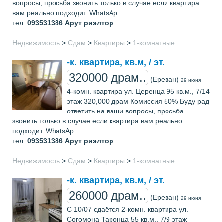
вопросы, просьба звонить только в случае если квартира
вам реально подходит. WhatsAp
тел.
093531386
Арут риэлтор
Недвижимость
>
Сдам
>
Квартиры
>
1-комнатные
-к. квартира, кв.м, / эт.
320000 драм..
(Ереван)
29 июня
4-комн. квартира ул. Церенца 95 кв.м., 7/14
этаж 320,000 драм Комиссия 50% Буду рад
ответить на ваши вопросы, просьба
звонить только в случае если квартира вам реально
подходит. WhatsAp
тел.
093531386
Арут риэлтор
Недвижимость
>
Сдам
>
Квартиры
>
1-комнатные
-к. квартира, кв.м, / эт.
260000 драм..
(Ереван)
29 июня
С 10/07 сдаётся 2-комн. квартира ул.
Согомона Таронца 55 кв.м., 7/9 этаж