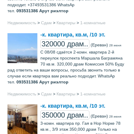
подходит. +37493531386 WhatsAp
тел.
093531386
Арут риэлтор
Недвижимость
>
Сдам
>
Квартиры
>
1-комнатные
-к. квартира, кв.м, /10 эт.
320000 драм..
(Ереван)
28 июня
С 08/08 сдаётся 2-комн. квартира 2-й
переулок проспекта Маршала Баграмяна
70 кв.м. 320,000 драм Комиссия 50% Буду
рад ответить на ваши вопросы, просьба звонить только в
случае если квартира вам реально подходит. WhatsAp
тел.
093531386
Арут риэлтор
Недвижимость
>
Сдам
>
Квартиры
>
1-комнатные
-к. квартира, кв.м, /10 эт.
350000 драм..
(Ереван)
28 июня
3-комн. квартира пр. Гая в Нор Норке 78
кв.м., 3/9 этаж 350,000 драм Только на