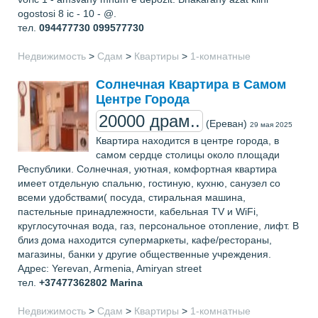
ogostosi 8 ic - 10 - @.
тел.
094477730 099577730
Недвижимость
>
Сдам
>
Квартиры
>
1-комнатные
Солнечная Квартира в Самом
Центре Города
20000 драм..
(Ереван)
29 мая 2025
Квартира находится в центре города, в
самом сердце столицы около площади
Республики. Солнечная, уютная, комфортная квартира
имеет отдельную спальню, гостиную, кухню, санузел со
всеми удобствами( посуда, стиральная машина,
пастельные принадлежности, кабельная TV и WiFi,
круглосуточная вода, газ, персональное отопление, лифт. В
близ дома находится супермаркеты, кафе/рестораны,
магазины, банки у другие общественные учреждения.
Адрес: Yerevan, Armenia, Amiryan street
тел.
+37477362802
Marina
Недвижимость
>
Сдам
>
Квартиры
>
1-комнатные