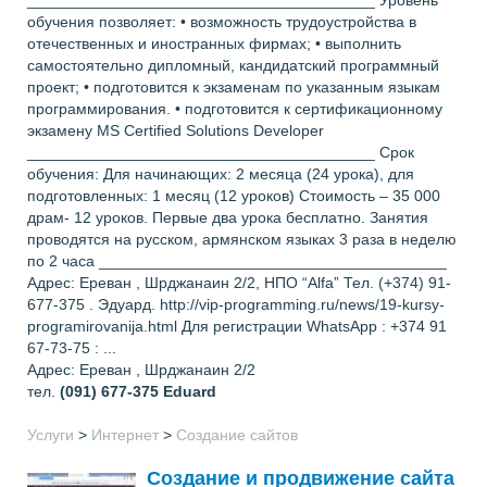
________________________________________ Уровень
обучения позволяет: • возможность трудоустройства в
отечественных и иностранных фирмах; • выполнить
самостоятельно дипломный, кандидатский программный
проект; • подготовится к экзаменам по указанным языкам
программирования. • подготовится к сертификационному
экзамену MS Certified Solutions Developer
________________________________________ Срок
обучения: Для начинающих: 2 месяца (24 урока), для
подготовленных: 1 месяц (12 уроков) Стоимость – 35 000
драм- 12 уроков. Первые два урока бесплатно. Занятия
проводятся на русском, армянском языках 3 раза в неделю
по 2 часа ________________________________________
Адрес: Ереван , Шрджанаин 2/2, НПО “Alfa” Тел. (+374) 91-
677-375 . Эдуард. http://vip-programming.ru/news/19-kursy-
programirovanija.html Для регистрации WhatsApp : +374 91
67-73-75 : ...
Адрес: Ереван , Шрджанаин 2/2
тел.
(091) 677-375
Eduard
Услуги
>
Интернет
>
Создание сайтов
Создание и продвижение сайта