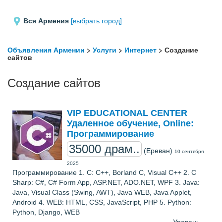
Вся Армения
[выбрать город]
Объявления Армении
>
Услуги
>
Интернет
> Создание
сайтов
Создание сайтов
VIP EDUCATIONAL CENTER
Удаленное обучение, Online:
Программирование
35000 драм..
(Ереван)
10 сентября
2025
Программирование 1. C: C++, Borland C, Visual C++ 2. C
Sharp: C#, C# Form App, ASP.NET, ADO.NET, WPF 3. Java:
Java, Visual Class (Swing, AWT), Java WEB, Java Applet,
Android 4. WEB: HTML, CSS, JavaScript, PHP 5. Python:
Python, Django, WEB