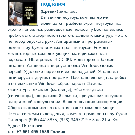
под ключ
(Ереван)
29 мая 2025
Вы залили ноутбук, компьютер не
включается, разбили экран ноутбука, на
экране появились разноцветные полосы; у Вас появились
проблемы с материнской платой; залили клавиатуру. Но это
не повод опускать руки. Аппаратный и программный
ремонт ноутбуков, компьютеров, нетбуков. Ремонт
компьютерных комплектующих: материнских плат,
видеокарт НЕ игровых, HDD, ЖК-мониторов, и блоков
питания. Установка и переустановка Windows любых
версий. Удаление вирусов и их последствий. Установка
антивируса и других программ. Восстановление, настройка
и оптимизация Windows, сброс пароля. Замена
клавиатуры, дисплея (матрицы), жёсткого диска
(винчестера), оперативной памяти, при условии покупает
вы при моей консультации. Восстановление информации.
Сборка системника на заказ, из ваших комплектующих
Чистка системы охлаждения, замена термопасты ноутбуков
Пятигорск (905) 4413875, (928) 3497219 с 8 до 21 ч. Кон ...
Адрес: Пятигорск
тел.
+7 961 495 1539
Галина